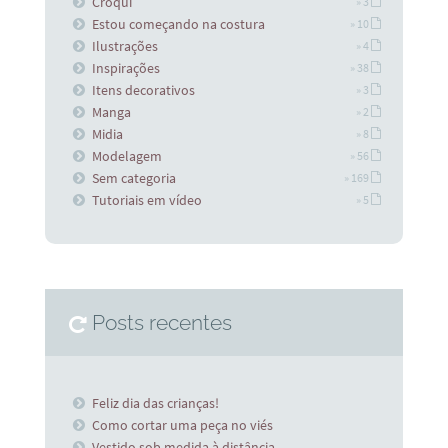
Croqui
» 3
Estou começando na costura
» 10
Ilustrações
» 4
Inspirações
» 38
Itens decorativos
» 3
Manga
» 2
Midia
» 8
Modelagem
» 56
Sem categoria
» 169
Tutoriais em vídeo
» 5
Posts recentes
Feliz dia das crianças!
Como cortar uma peça no viés
Vestido sob medida à distância