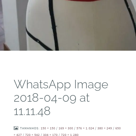
WhatsApp Image
2018-04-09 at
11.11.48
TAMANHOS:
150 × 150
/
169 × 300
/
576 × 1.024
/
380 × 249
/
650
× 427
/
720 × 542
/
304 × 170
/
720 × 1.280