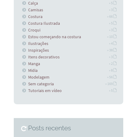
Calça
» 5
Camisas
» 3
Costura
» 66
Costura Ilustrada
» 5
Croqui
» 3
Estou começando na costura
» 10
Ilustrações
» 4
Inspirações
» 38
Itens decorativos
» 3
Manga
» 2
Midia
» 8
Modelagem
» 56
Sem categoria
» 169
Tutoriais em vídeo
» 5
Posts recentes