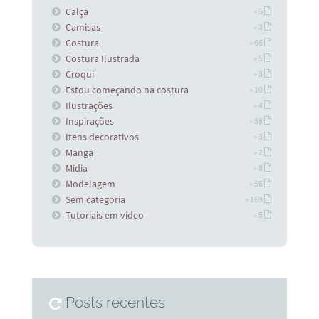
Calça
» 5
Camisas
» 3
Costura
» 66
Costura Ilustrada
» 5
Croqui
» 3
Estou começando na costura
» 10
Ilustrações
» 4
Inspirações
» 38
Itens decorativos
» 3
Manga
» 2
Midia
» 8
Modelagem
» 56
Sem categoria
» 169
Tutoriais em vídeo
» 5
Posts recentes