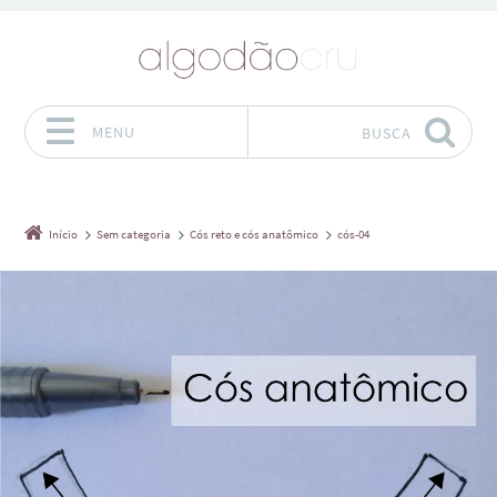
MENU
BUSCA
Pular para o conteúdo
Início
Sem categoria
Cós reto e cós anatômico
cós-04