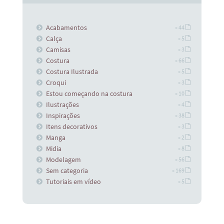
Acabamentos
» 44
Calça
» 5
Camisas
» 3
Costura
» 66
Costura Ilustrada
» 5
Croqui
» 3
Estou começando na costura
» 10
Ilustrações
» 4
Inspirações
» 38
Itens decorativos
» 3
Manga
» 2
Midia
» 8
Modelagem
» 56
Sem categoria
» 169
Tutoriais em vídeo
» 5