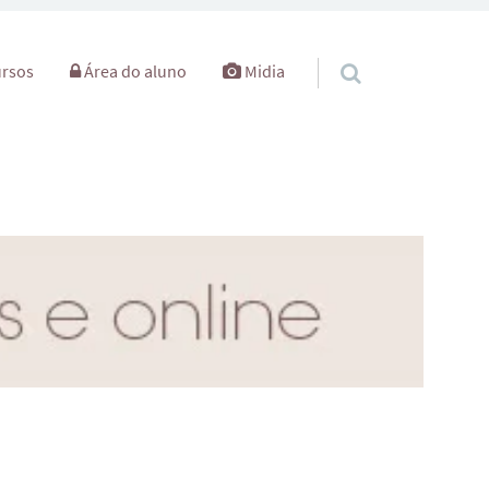
rsos
Área do aluno
Midia