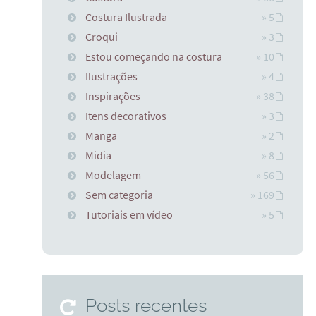
Costura Ilustrada
» 5
Croqui
» 3
Estou começando na costura
» 10
Ilustrações
» 4
Inspirações
» 38
Itens decorativos
» 3
Manga
» 2
Midia
» 8
Modelagem
» 56
Sem categoria
» 169
Tutoriais em vídeo
» 5
Posts recentes