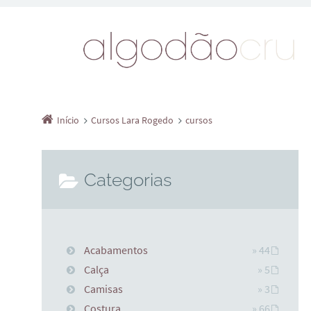
Início
Cursos Lara Rogedo
cursos
Categorias
Acabamentos
» 44
Calça
» 5
Camisas
» 3
Costura
» 66