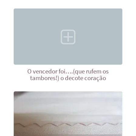
O vencedor foi….(que rufem os
tambores!) o decote coração