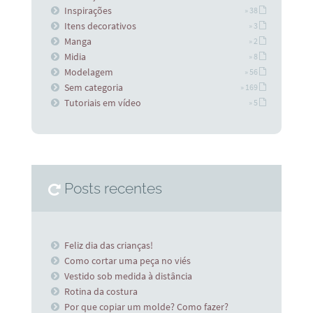
Inspirações
» 38
Itens decorativos
» 3
Manga
» 2
Midia
» 8
Modelagem
» 56
Sem categoria
» 169
Tutoriais em vídeo
» 5
Posts recentes
Feliz dia das crianças!
Como cortar uma peça no viés
Vestido sob medida à distância
Rotina da costura
Por que copiar um molde? Como fazer?