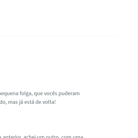
 pequena folga, que vocês puderam
, mas já está de volta!
 anterior, achei um outro, com uma