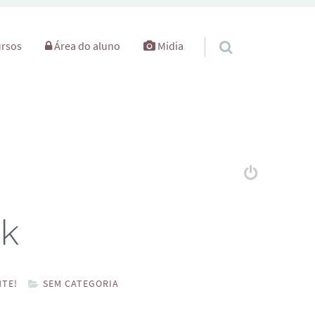
rsos
Área do aluno
Midia
ok
TE!
SEM CATEGORIA