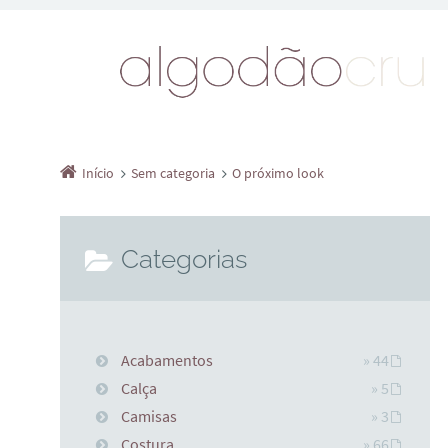
Início
Sem categoria
O próximo look
Categorias
Acabamentos
» 44
Calça
» 5
Camisas
» 3
Costura
» 66