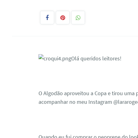
Olá queridos leitores!
O Algodão aproveitou a Copa e tirou uma
acompanhar no meu Instagram @lararogedo
Quando eu fui comprar o neoprene do look