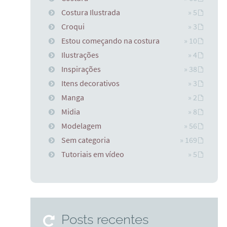
Costura Ilustrada
» 5
Croqui
» 3
Estou começando na costura
» 10
Ilustrações
» 4
Inspirações
» 38
Itens decorativos
» 3
Manga
» 2
Midia
» 8
Modelagem
» 56
Sem categoria
» 169
Tutoriais em vídeo
» 5
Posts recentes