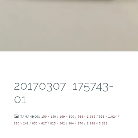
20170307_175743-
01
TAMANHOS:
150 × 150
/
169 × 300
/
768 × 1.365
/
576 × 1.024
/
380 × 249
/
650 × 427
/
825 × 542
/
304 × 170
/
2.988 × 5.312