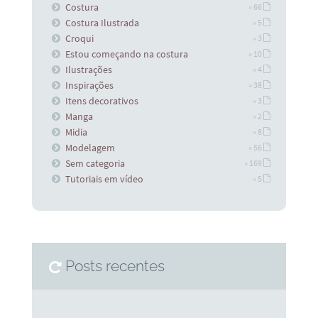
Costura
» 66
Costura Ilustrada
» 5
Croqui
» 3
Estou começando na costura
» 10
Ilustrações
» 4
Inspirações
» 38
Itens decorativos
» 3
Manga
» 2
Midia
» 8
Modelagem
» 56
Sem categoria
» 169
Tutoriais em vídeo
» 5
Posts recentes