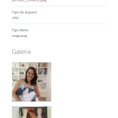
20170307_175743-01.jpeg
Tipo do arquivo
JPEG
Tipo Mime
image/jpeg
Galeria