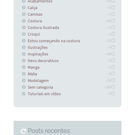
Acabamentos
» 44
Calça
» 5
Camisas
» 3
Costura
» 66
Costura Ilustrada
» 5
Croqui
» 3
Estou começando na costura
» 10
Ilustrações
» 4
Inspirações
» 38
Itens decorativos
» 3
Manga
» 2
Midia
» 8
Modelagem
» 56
Sem categoria
» 169
Tutoriais em vídeo
» 5
Posts recentes