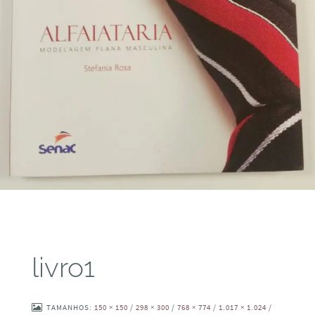
livro1
TAMANHOS:
150 × 150
/
298 × 300
/
768 × 774
/
1.017 × 1.024
/