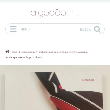
MENU
BUSCA
Pular para o conteúdo
Início
Modelagem
Os livros que eu uso como referência para a
modelagem e moulage
livro1