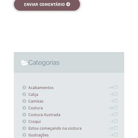
Categorias
Acabamentos
» 44
Calça
» 5
Camisas
» 3
Costura
» 66
Costura Ilustrada
» 5
Croqui
» 3
Estou começando na costura
» 10
Ilustrações
» 4