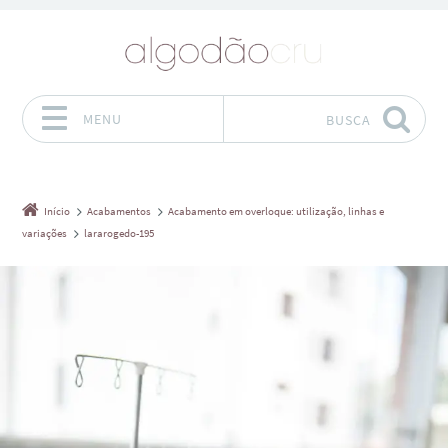
MENU
BUSCA
Pular para o conteúdo
Início
Acabamentos
Acabamento em overloque: utilização, linhas e
variações
lararogedo-195