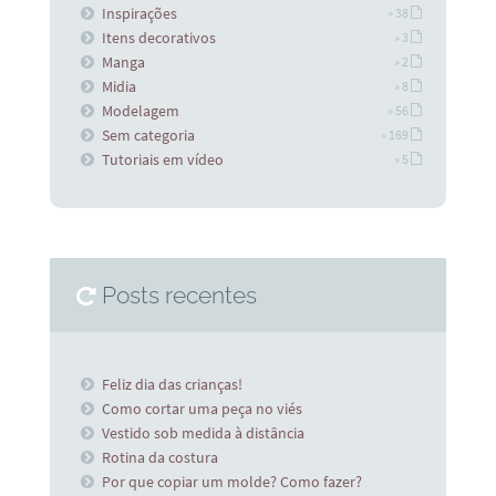
Inspirações
» 38
Itens decorativos
» 3
Manga
» 2
Midia
» 8
Modelagem
» 56
Sem categoria
» 169
Tutoriais em vídeo
» 5
Posts recentes
Feliz dia das crianças!
Como cortar uma peça no viés
Vestido sob medida à distância
Rotina da costura
Por que copiar um molde? Como fazer?