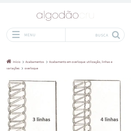
MENU
BUSCA
Pular para o conteúdo
Início
Acabamentos
Acabamento em overloque: utilização, linhas e
variações
overloque