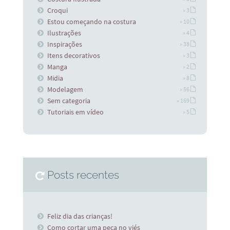
Croqui
» 3
Estou começando na costura
» 10
Ilustrações
» 4
Inspirações
» 38
Itens decorativos
» 3
Manga
» 2
Midia
» 8
Modelagem
» 56
Sem categoria
» 169
Tutoriais em vídeo
» 5
Posts recentes
Feliz dia das crianças!
Como cortar uma peça no viés