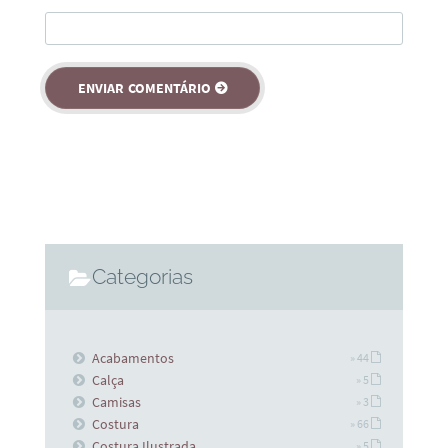
Categorias
Acabamentos
» 44
Calça
» 5
Camisas
» 3
Costura
» 66
Costura Ilustrada
» 5