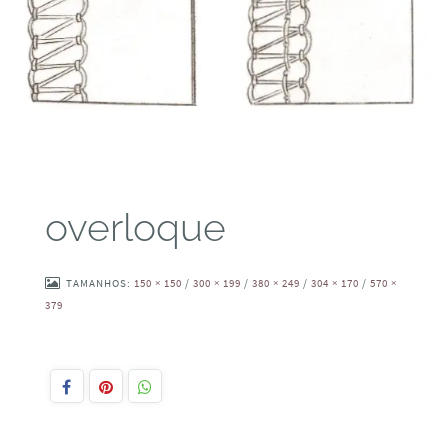
overloque
TAMANHOS:
150 × 150
/
300 × 199
/
380 × 249
/
304 × 170
/
570 ×
379