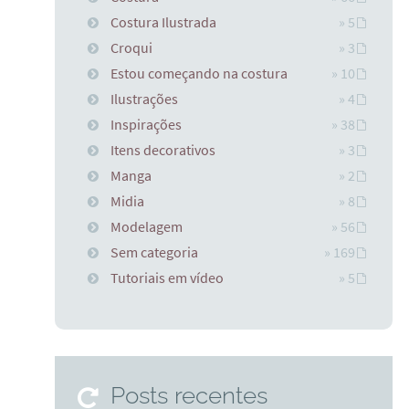
Costura Ilustrada
» 5
Croqui
» 3
Estou começando na costura
» 10
Ilustrações
» 4
Inspirações
» 38
Itens decorativos
» 3
Manga
» 2
Midia
» 8
Modelagem
» 56
Sem categoria
» 169
Tutoriais em vídeo
» 5
Posts recentes