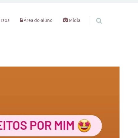
rsos
Área do aluno
Midia