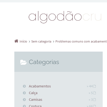
Início
Sem categoria
Problemas comuns com acabament
Categorias
Acabamentos
» 44
Calça
» 5
Camisas
» 3
Costura
» 66