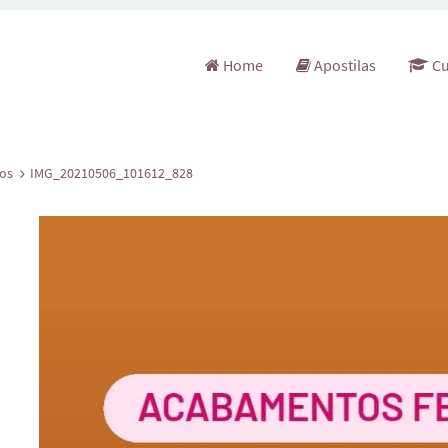
Pular para o conteúdo
Home
Apostilas
Cu
os
IMG_20210506_101612_828