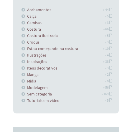
Acabamentos
» 44
Calça
» 5
Camisas
» 3
Costura
» 66
Costura Ilustrada
» 5
Croqui
» 3
Estou começando na costura
» 10
Ilustrações
» 4
Inspirações
» 38
Itens decorativos
» 3
Manga
» 2
Midia
» 8
Modelagem
» 56
Sem categoria
» 169
Tutoriais em vídeo
» 5