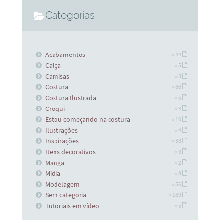
Categorias
Acabamentos
» 44
Calça
» 5
Camisas
» 3
Costura
» 66
Costura Ilustrada
» 5
Croqui
» 3
Estou começando na costura
» 10
Ilustrações
» 4
Inspirações
» 38
Itens decorativos
» 3
Manga
» 2
Midia
» 8
Modelagem
» 56
Sem categoria
» 169
Tutoriais em vídeo
» 5