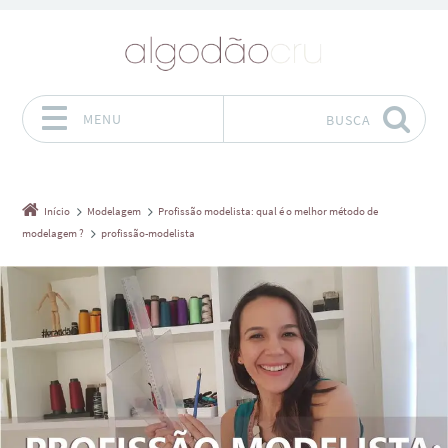
MENU
BUSCA
Pular para o conteúdo
Início
Modelagem
Profissão modelista: qual é o melhor método de
modelagem ?
profissão-modelista