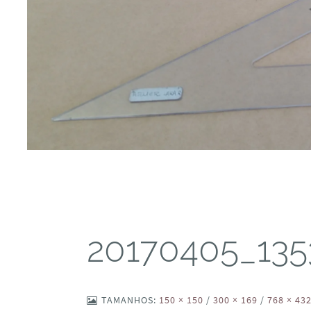
20170405_135
TAMANHOS:
150 × 150
/
300 × 169
/
768 × 43