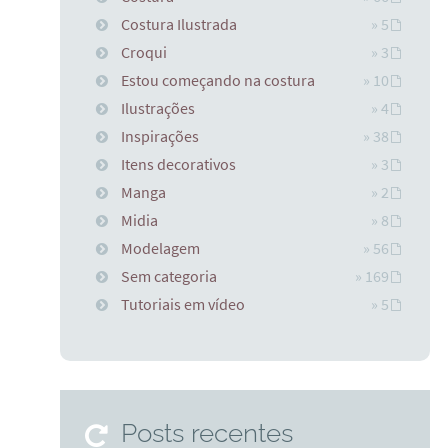
Costura Ilustrada
» 5
Croqui
» 3
Estou começando na costura
» 10
Ilustrações
» 4
Inspirações
» 38
Itens decorativos
» 3
Manga
» 2
Midia
» 8
Modelagem
» 56
Sem categoria
» 169
Tutoriais em vídeo
» 5
Posts recentes