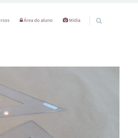
rsos
Área do aluno
Midia