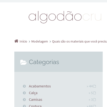
Início
Modelagem
Quais são os materiais que você preci
Categorias
Acabamentos
» 44
Calça
» 5
Camisas
» 3
Costura
» 66