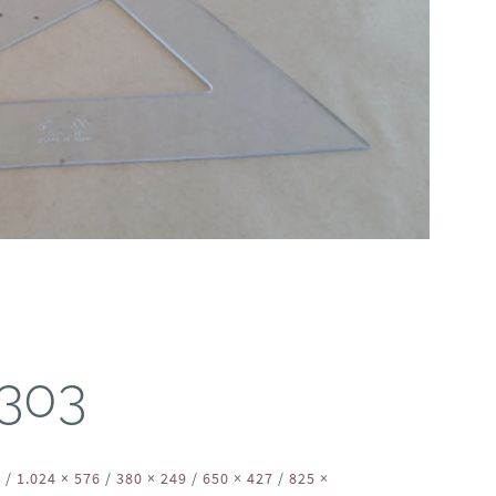
303
2
/
1.024 × 576
/
380 × 249
/
650 × 427
/
825 ×