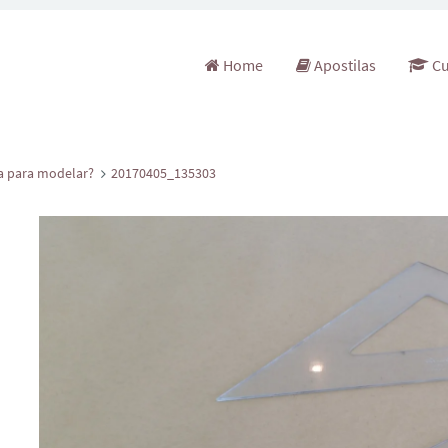
Pular para o conteúdo
Home
Apostilas
Cu
sa para modelar?
20170405_135303