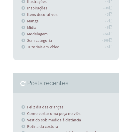
Ilustrações
» 4
Inspirações
» 38
Itens decorativos
» 3
Manga
» 2
Midia
» 8
Modelagem
» 56
Sem categoria
» 169
Tutoriais em vídeo
» 5
Posts recentes
Feliz dia das crianças!
Como cortar uma peça no viés
Vestido sob medida à distância
Rotina da costura