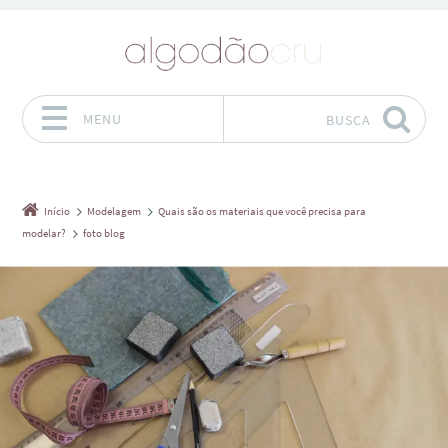
MENU
BUSCA
Pular para o conteúdo
Início
Modelagem
Quais são os materiais que você precisa para
modelar?
foto blog