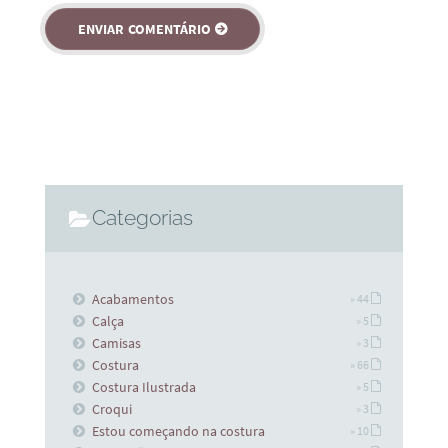
Categorias
Acabamentos
» 44
Calça
» 5
Camisas
» 3
Costura
» 66
Costura Ilustrada
» 5
Croqui
» 3
Estou começando na costura
» 10