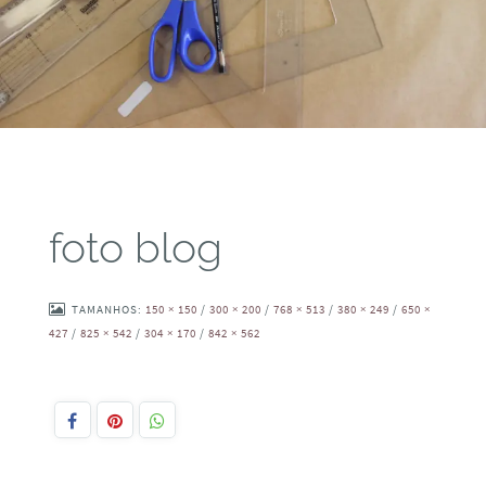
foto blog
TAMANHOS:
150 × 150
/
300 × 200
/
768 × 513
/
380 × 249
/
650 ×
427
/
825 × 542
/
304 × 170
/
842 × 562