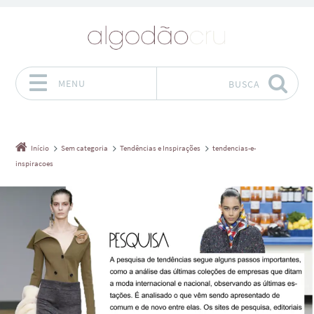
MENU
BUSCA
Pular para o conteúdo
Início
Sem categoria
Tendências e Inspirações
tendencias-e-
inspiracoes