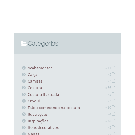
Categorias
Acabamentos
» 44
Calça
» 5
Camisas
» 3
Costura
» 66
Costura Ilustrada
» 5
Croqui
» 3
Estou começando na costura
» 10
Ilustrações
» 4
Inspirações
» 38
Itens decorativos
» 3
Manga
» 2