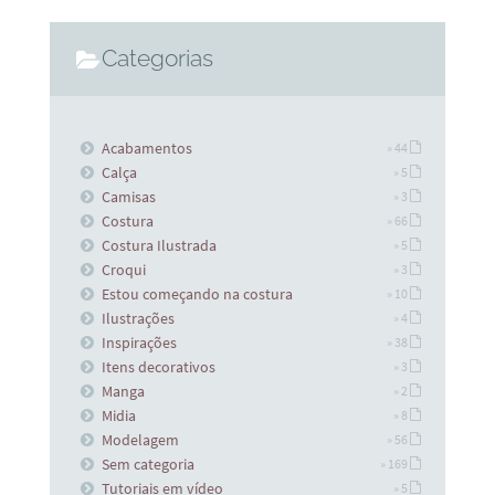
Categorias
Acabamentos
» 44
Calça
» 5
Camisas
» 3
Costura
» 66
Costura Ilustrada
» 5
Croqui
» 3
Estou começando na costura
» 10
Ilustrações
» 4
Inspirações
» 38
Itens decorativos
» 3
Manga
» 2
Midia
» 8
Modelagem
» 56
Sem categoria
» 169
Tutoriais em vídeo
» 5