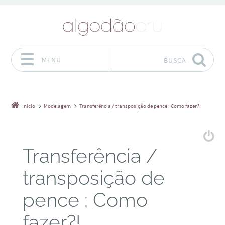
MENU
BUSCA
Pular para o conteúdo
Início
Modelagem
Transferência / transposição de pence : Como fazer?!
Transferência /
transposição de
pence : Como
fazer?!