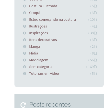
Costura Ilustrada
» 5
Croqui
» 3
Estou começando na costura
» 10
Ilustrações
» 4
Inspirações
» 38
Itens decorativos
» 3
Manga
» 2
Midia
» 8
Modelagem
» 56
Sem categoria
» 169
Tutoriais em vídeo
» 5
Posts recentes