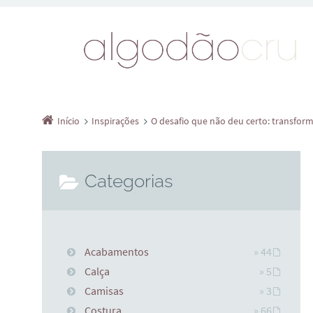
Início
Inspirações
O desafio que não deu certo: transform
Categorias
Acabamentos
» 44
Calça
» 5
Camisas
» 3
Costura
» 66