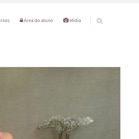
rsos
Área do aluno
Midia