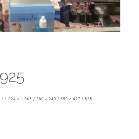
925
4
/
1.024 × 1.005
/
380 × 249
/
650 × 427
/
825