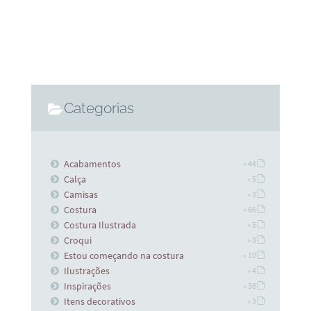
Categorias
Acabamentos
» 44
Calça
» 5
Camisas
» 3
Costura
» 66
Costura Ilustrada
» 5
Croqui
» 3
Estou começando na costura
» 10
Ilustrações
» 4
Inspirações
» 38
Itens decorativos
» 3