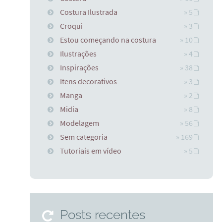
Costura Ilustrada
» 5
Croqui
» 3
Estou começando na costura
» 10
Ilustrações
» 4
Inspirações
» 38
Itens decorativos
» 3
Manga
» 2
Midia
» 8
Modelagem
» 56
Sem categoria
» 169
Tutoriais em vídeo
» 5
Posts recentes