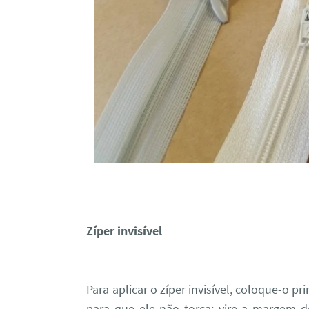
Zíper invisível
Para aplicar o zíper invisível, coloque-o 
para que ele não torça: vire a margem de