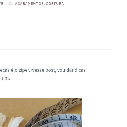
E!
ACABAMENTOS
,
COSTURA
ças é o zíper. Nesse post, vou dar dicas
omum.