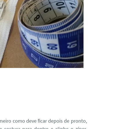
primeiro como deve ﬁcar depois de pronto,
 costura para dentro e alinhe o zíper,