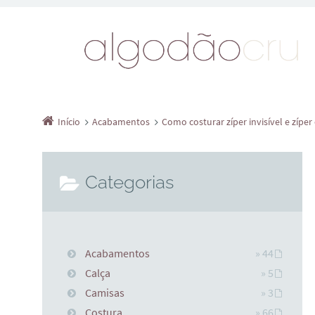
Início
Acabamentos
Como costurar zíper invisível e zíp
Categorias
Acabamentos
» 44
Calça
» 5
Camisas
» 3
Costura
» 66