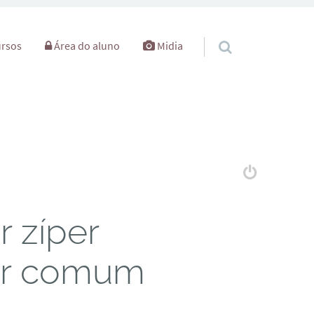
rsos
Área do aluno
Midia
 zíper
per comum