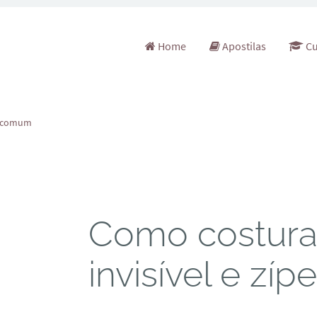
Pular para o conteúdo
Home
Apostilas
Cu
er comum
Como costurar
invisível e zí