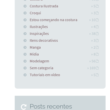
Costura Ilustrada
» 5
Croqui
» 3
Estou começando na costura
» 10
Ilustrações
» 4
Inspirações
» 38
Itens decorativos
» 3
Manga
» 2
Midia
» 8
Modelagem
» 56
Sem categoria
» 169
Tutoriais em vídeo
» 5
Posts recentes