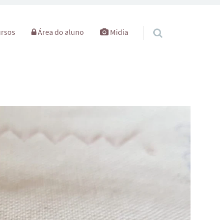
rsos
Área do aluno
Midia