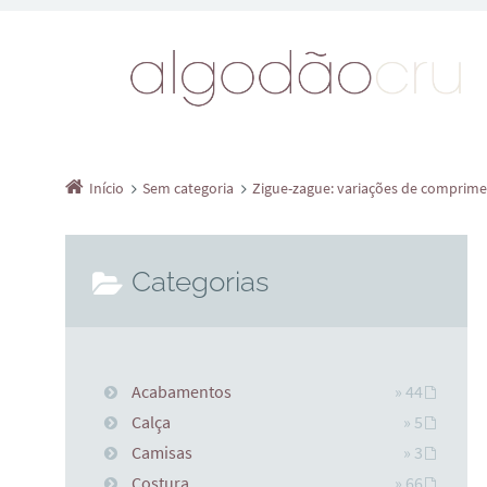
Início
Sem categoria
Zigue-zague: variações de comprime
Categorias
Acabamentos
» 44
Calça
» 5
Camisas
» 3
Costura
» 66