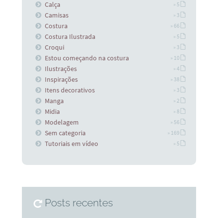
Calça
» 5
Camisas
» 3
Costura
» 66
Costura Ilustrada
» 5
Croqui
» 3
Estou começando na costura
» 10
Ilustrações
» 4
Inspirações
» 38
Itens decorativos
» 3
Manga
» 2
Midia
» 8
Modelagem
» 56
Sem categoria
» 169
Tutoriais em vídeo
» 5
Posts recentes