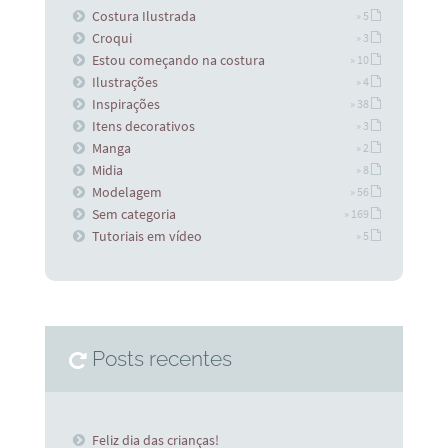
Costura Ilustrada
» 5
Croqui
» 3
Estou começando na costura
» 10
Ilustrações
» 4
Inspirações
» 38
Itens decorativos
» 3
Manga
» 2
Midia
» 8
Modelagem
» 56
Sem categoria
» 169
Tutoriais em vídeo
» 5
Posts recentes
Feliz dia das crianças!