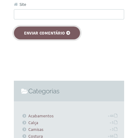
Site
Categorias
Acabamentos
» 44
Calça
» 5
Camisas
» 3
Costura
» 66