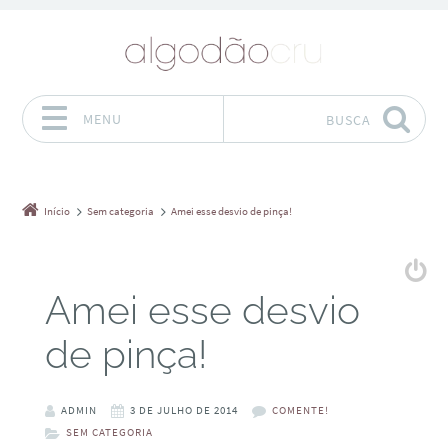
MENU
BUSCA
Pular para o conteúdo
Início
Sem categoria
Amei esse desvio de pinça!
Amei esse desvio
de pinça!
ADMIN
3 DE JULHO DE 2014
COMENTE!
SEM CATEGORIA