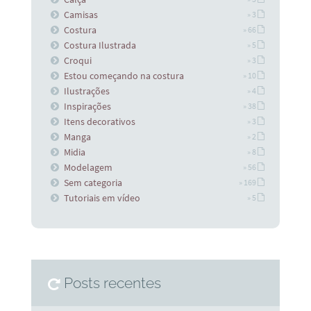
Camisas
» 3
Costura
» 66
Costura Ilustrada
» 5
Croqui
» 3
Estou começando na costura
» 10
Ilustrações
» 4
Inspirações
» 38
Itens decorativos
» 3
Manga
» 2
Midia
» 8
Modelagem
» 56
Sem categoria
» 169
Tutoriais em vídeo
» 5
Posts recentes