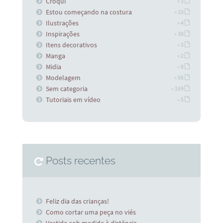
Croqui
» 3
Estou começando na costura
» 10
Ilustrações
» 4
Inspirações
» 38
Itens decorativos
» 3
Manga
» 2
Midia
» 8
Modelagem
» 56
Sem categoria
» 169
Tutoriais em vídeo
» 5
Posts recentes
Feliz dia das crianças!
Como cortar uma peça no viés
Vestido sob medida à distância