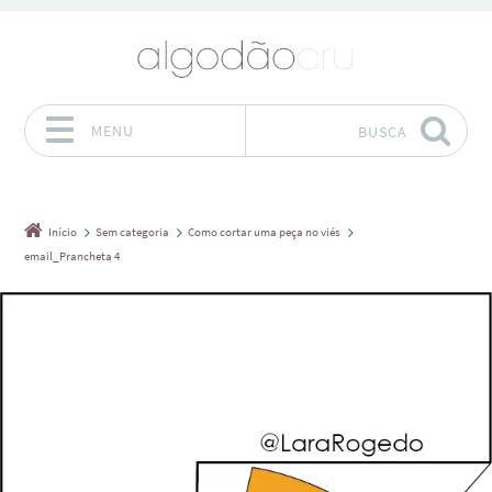
MENU
BUSCA
Pular para o conteúdo
Início
Sem categoria
Como cortar uma peça no viés
email_Prancheta 4