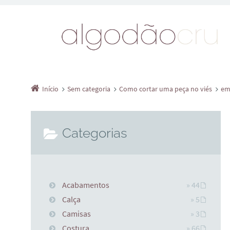
Início
Sem categoria
Como cortar uma peça no viés
em
Categorias
Acabamentos
» 44
Calça
» 5
Camisas
» 3
Costura
» 66