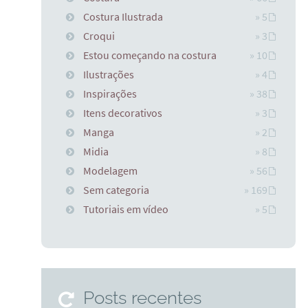
Costura Ilustrada
» 5
Croqui
» 3
Estou começando na costura
» 10
Ilustrações
» 4
Inspirações
» 38
Itens decorativos
» 3
Manga
» 2
Midia
» 8
Modelagem
» 56
Sem categoria
» 169
Tutoriais em vídeo
» 5
Posts recentes