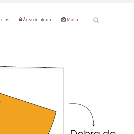
rsos
Área do aluno
Midia