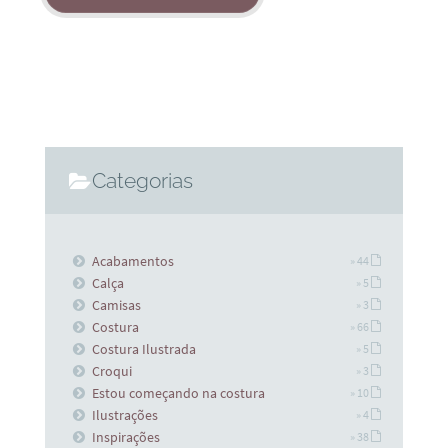
Categorias
Acabamentos
» 44
Calça
» 5
Camisas
» 3
Costura
» 66
Costura Ilustrada
» 5
Croqui
» 3
Estou começando na costura
» 10
Ilustrações
» 4
Inspirações
» 38