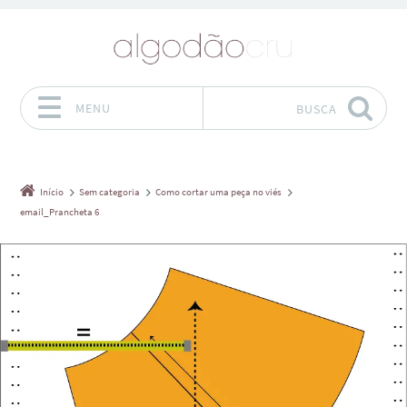
MENU
BUSCA
Pular para o conteúdo
Início
Sem categoria
Como cortar uma peça no viés
email_Prancheta 6