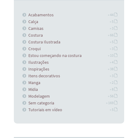
Acabamentos
» 44
Calça
» 5
Camisas
» 3
Costura
» 66
Costura Ilustrada
» 5
Croqui
» 3
Estou começando na costura
» 10
Ilustrações
» 4
Inspirações
» 38
Itens decorativos
» 3
Manga
» 2
Midia
» 8
Modelagem
» 56
Sem categoria
» 169
Tutoriais em vídeo
» 5