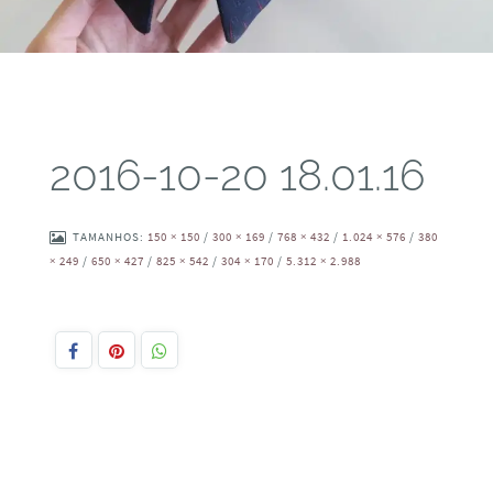
2016-10-20 18.01.16
TAMANHOS:
150 × 150
/
300 × 169
/
768 × 432
/
1.024 × 576
/
380
× 249
/
650 × 427
/
825 × 542
/
304 × 170
/
5.312 × 2.988