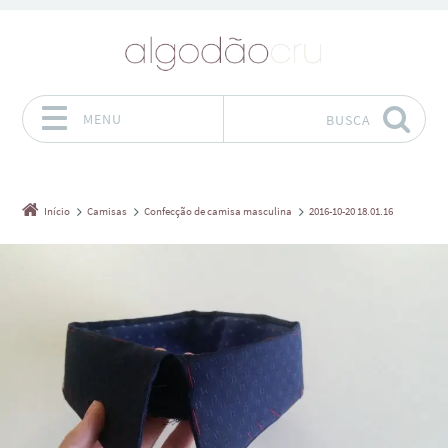
MENU
BUSCA
Pular para o conteúdo
Início
Camisas
Confecção de camisa masculina
2016-10-20 18.01.16