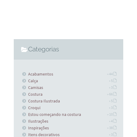
Categorias
Acabamentos
» 44
Calça
» 5
Camisas
» 3
Costura
» 66
Costura Ilustrada
» 5
Croqui
» 3
Estou começando na costura
» 10
Ilustrações
» 4
Inspirações
» 38
Itens decorativos
» 3