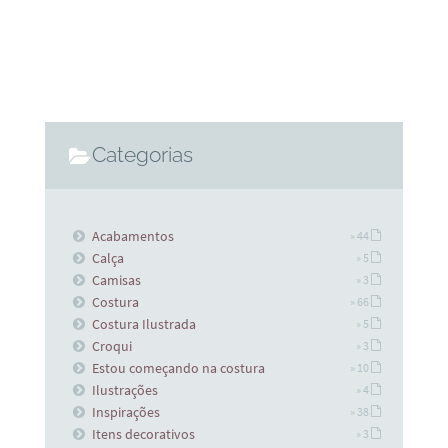
Categorias
Acabamentos
» 44
Calça
» 5
Camisas
» 3
Costura
» 66
Costura Ilustrada
» 5
Croqui
» 3
Estou começando na costura
» 10
Ilustrações
» 4
Inspirações
» 38
Itens decorativos
» 3