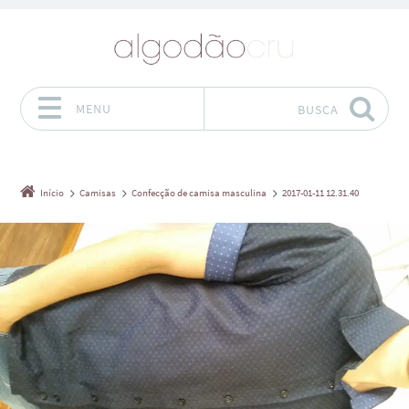
MENU
BUSCA
Pular para o conteúdo
Início
Camisas
Confecção de camisa masculina
2017-01-11 12.31.40