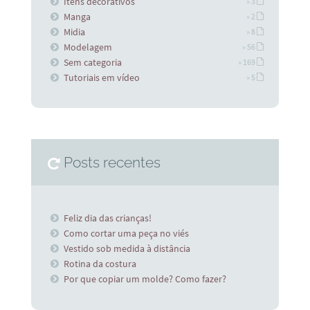
Itens decorativos
» 3
Manga
» 2
Midia
» 8
Modelagem
» 56
Sem categoria
» 169
Tutoriais em vídeo
» 5
Posts recentes
Feliz dia das crianças!
Como cortar uma peça no viés
Vestido sob medida à distância
Rotina da costura
Por que copiar um molde? Como fazer?