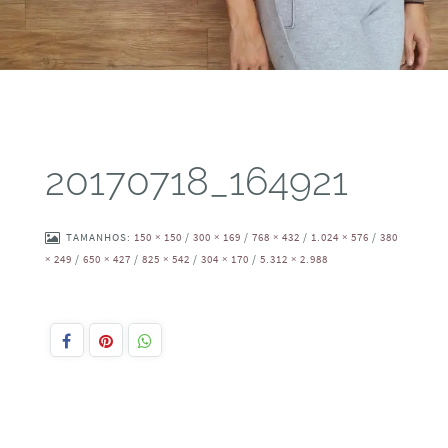
20170718_164921
TAMANHOS:
150 × 150
/
300 × 169
/
768 × 432
/
1.024 × 576
/
380
× 249
/
650 × 427
/
825 × 542
/
304 × 170
/
5.312 × 2.988