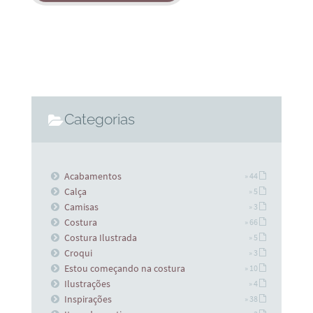
Categorias
Acabamentos
» 44
Calça
» 5
Camisas
» 3
Costura
» 66
Costura Ilustrada
» 5
Croqui
» 3
Estou começando na costura
» 10
Ilustrações
» 4
Inspirações
» 38