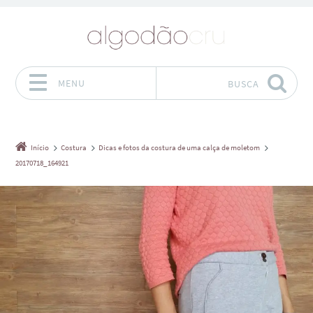
MENU
BUSCA
Pular para o conteúdo
Início
Costura
Dicas e fotos da costura de uma calça de moletom
20170718_164921