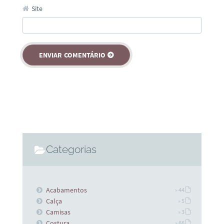
Site
Categorias
Acabamentos
» 44
Calça
» 5
Camisas
» 3
Costura
» 66