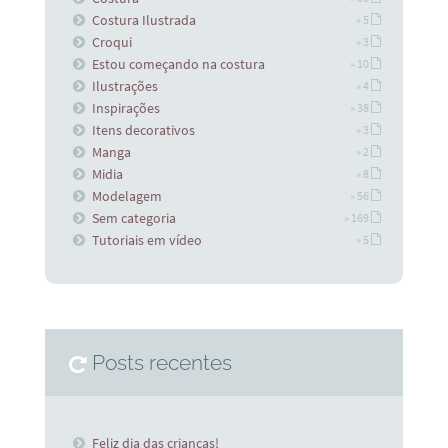
Costura Ilustrada
» 5
Croqui
» 3
Estou começando na costura
» 10
Ilustrações
» 4
Inspirações
» 38
Itens decorativos
» 3
Manga
» 2
Midia
» 8
Modelagem
» 56
Sem categoria
» 169
Tutoriais em vídeo
» 5
Posts recentes
Feliz dia das crianças!