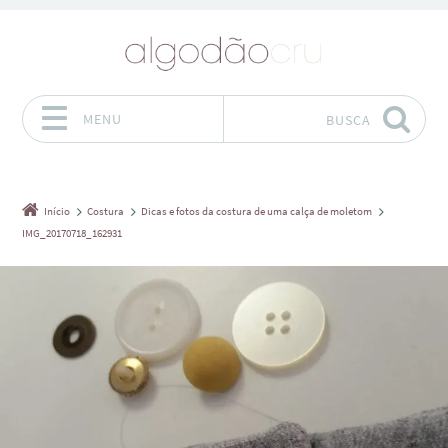
MENU
BUSCA
Pular para o conteúdo
Início
Costura
Dicas e fotos da costura de uma calça de moletom
IMG_20170718_162931