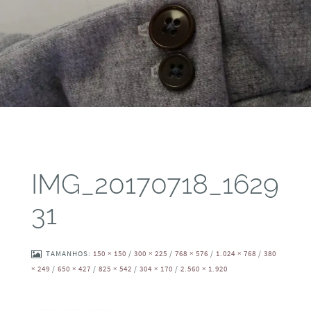
IMG_20170718_1629
31
TAMANHOS:
150 × 150
/
300 × 225
/
768 × 576
/
1.024 × 768
/
380
× 249
/
650 × 427
/
825 × 542
/
304 × 170
/
2.560 × 1.920