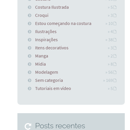
Costura Ilustrada
» 5
Croqui
» 3
Estou começando na costura
» 10
Ilustrações
» 4
Inspirações
» 38
Itens decorativos
» 3
Manga
» 2
Midia
» 8
Modelagem
» 56
Sem categoria
» 169
Tutoriais em vídeo
» 5
Posts recentes