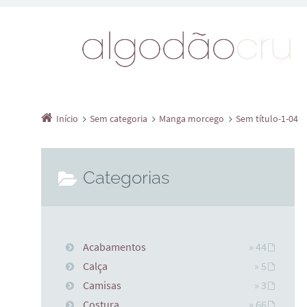
Início
Sem categoria
Manga morcego
Sem título-1-04
Categorias
Acabamentos
» 44
Calça
» 5
Camisas
» 3
Costura
» 66