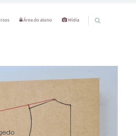
rsos
Área do aluno
Midia