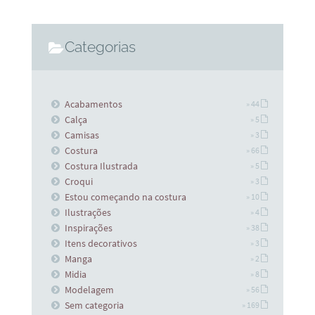
Categorias
Acabamentos
» 44
Calça
» 5
Camisas
» 3
Costura
» 66
Costura Ilustrada
» 5
Croqui
» 3
Estou começando na costura
» 10
Ilustrações
» 4
Inspirações
» 38
Itens decorativos
» 3
Manga
» 2
Midia
» 8
Modelagem
» 56
Sem categoria
» 169