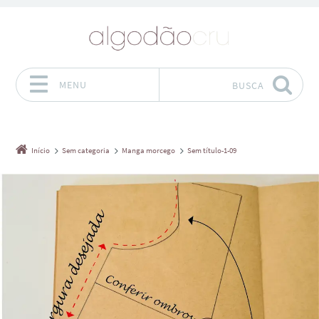
MENU
BUSCA
Pular para o conteúdo
Início
Sem categoria
Manga morcego
Sem título-1-09