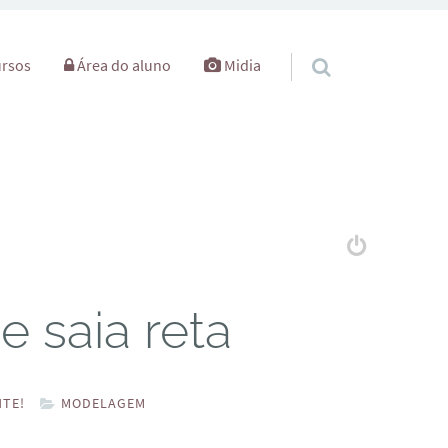
rsos
Área do aluno
Midia
 saia reta
TE!
MODELAGEM