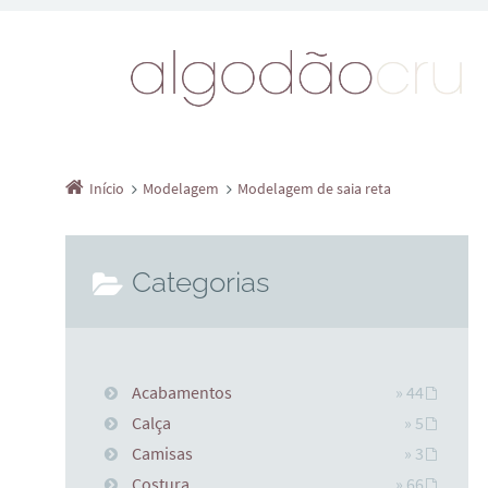
Início
Modelagem
Modelagem de saia reta
Categorias
Acabamentos
» 44
Calça
» 5
Camisas
» 3
Costura
» 66