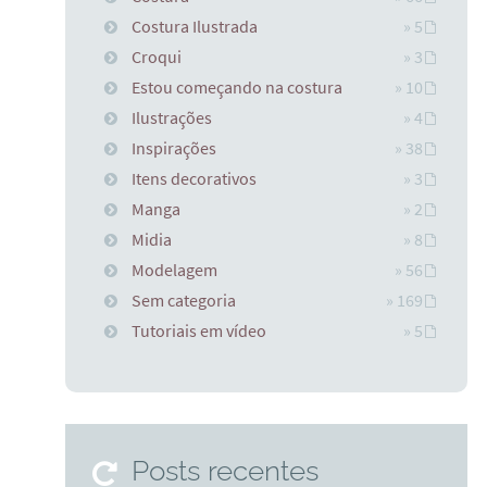
Costura Ilustrada
» 5
Croqui
» 3
Estou começando na costura
» 10
Ilustrações
» 4
Inspirações
» 38
Itens decorativos
» 3
Manga
» 2
Midia
» 8
Modelagem
» 56
Sem categoria
» 169
Tutoriais em vídeo
» 5
Posts recentes