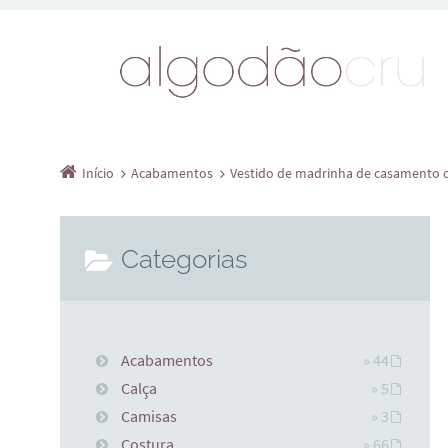
Início
Acabamentos
Vestido de madrinha de casamento 
Categorias
Acabamentos
» 44
Calça
» 5
Camisas
» 3
Costura
» 66