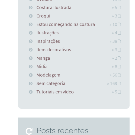
Costura Ilustrada
» 5
Croqui
» 3
Estou começando na costura
» 10
Ilustrações
» 4
Inspirações
» 38
Itens decorativos
» 3
Manga
» 2
Midia
» 8
Modelagem
» 56
Sem categoria
» 169
Tutoriais em vídeo
» 5
Posts recentes