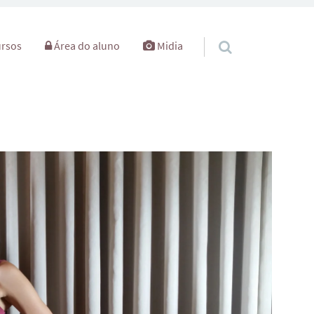
rsos
Área do aluno
Midia