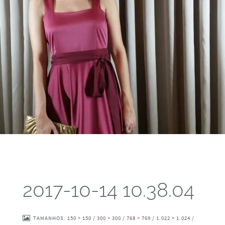
2017-10-14 10.38.04
TAMANHOS:
150 × 150
/
300 × 300
/
768 × 769
/
1.022 × 1.024
/