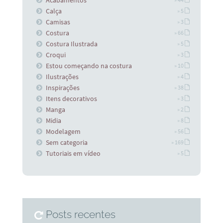
Acabamentos
Calça
» 5
Camisas
» 3
Costura
» 66
Costura Ilustrada
» 5
Croqui
» 3
Estou começando na costura
» 10
Ilustrações
» 4
Inspirações
» 38
Itens decorativos
» 3
Manga
» 2
Midia
» 8
Modelagem
» 56
Sem categoria
» 169
Tutoriais em vídeo
» 5
Posts recentes