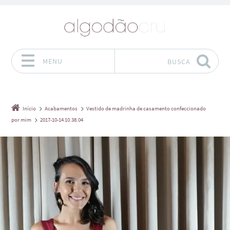
MENU
BUSCA
Pular para o conteúdo
Início
Acabamentos
Vestido de madrinha de casamento confeccionado
por mim
2017-10-14 10.38.04