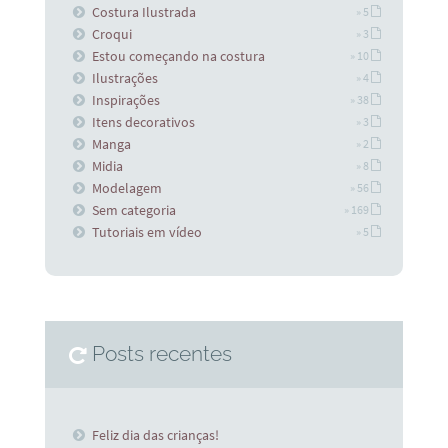
Costura Ilustrada
» 5
Croqui
» 3
Estou começando na costura
» 10
Ilustrações
» 4
Inspirações
» 38
Itens decorativos
» 3
Manga
» 2
Midia
» 8
Modelagem
» 56
Sem categoria
» 169
Tutoriais em vídeo
» 5
Posts recentes
Feliz dia das crianças!