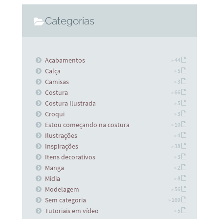
Categorias
Acabamentos
» 44
Calça
» 5
Camisas
» 3
Costura
» 66
Costura Ilustrada
» 5
Croqui
» 3
Estou começando na costura
» 10
Ilustrações
» 4
Inspirações
» 38
Itens decorativos
» 3
Manga
» 2
Midia
» 8
Modelagem
» 56
Sem categoria
» 169
Tutoriais em vídeo
» 5