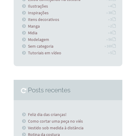
Ilustrações
» 4
Inspirações
» 38
Itens decorativos
» 3
Manga
» 2
Midia
» 8
Modelagem
» 56
Sem categoria
» 169
Tutoriais em vídeo
» 5
Posts recentes
Feliz dia das crianças!
Como cortar uma peça no viés
Vestido sob medida à distância
Rotina da costura