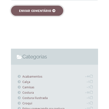
Categorias
Acabamentos
» 44
Calça
» 5
Camisas
» 3
Costura
» 66
Costura Ilustrada
» 5
Croqui
» 3
Estou começando na costura
» 10