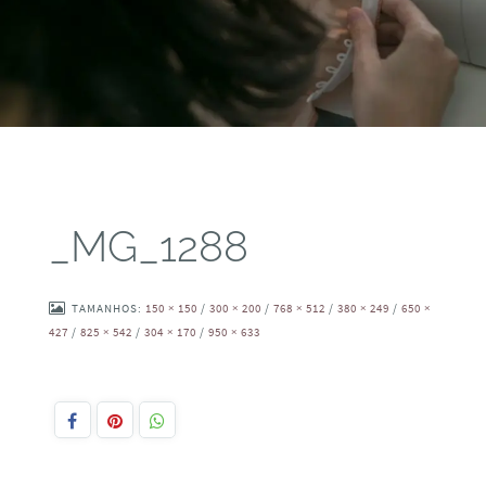
_MG_1288
TAMANHOS:
150 × 150
/
300 × 200
/
768 × 512
/
380 × 249
/
650 ×
427
/
825 × 542
/
304 × 170
/
950 × 633