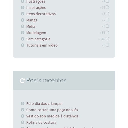
Ilustrações
» 4
Inspirações
» 38
Itens decorativos
» 3
Manga
» 2
Midia
» 8
Modelagem
» 56
Sem categoria
» 169
Tutoriais em vídeo
» 5
Posts recentes
Feliz dia das crianças!
Como cortar uma peça no viés
Vestido sob medida à distância
Rotina da costura