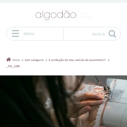
MENU
BUSCA
Pular para o conteúdo
Início
Sem categoria
A confecção do meu vestido de casamento!!!
_MG_1288