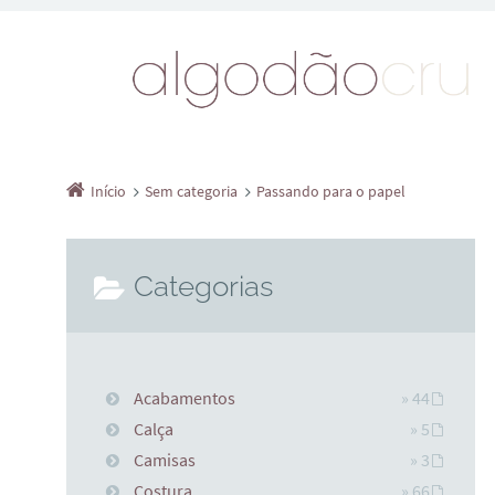
Início
Sem categoria
Passando para o papel
Categorias
Acabamentos
» 44
Calça
» 5
Camisas
» 3
Costura
» 66