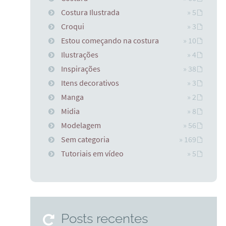
Costura Ilustrada
» 5
Croqui
» 3
Estou começando na costura
» 10
Ilustrações
» 4
Inspirações
» 38
Itens decorativos
» 3
Manga
» 2
Midia
» 8
Modelagem
» 56
Sem categoria
» 169
Tutoriais em vídeo
» 5
Posts recentes