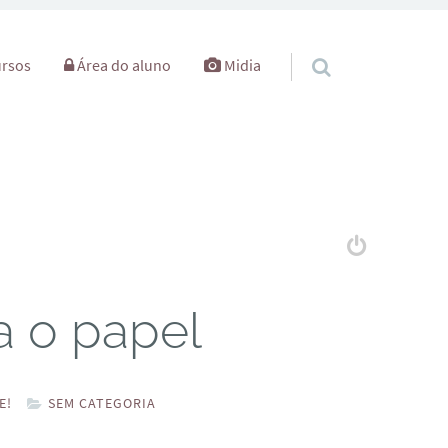
rsos
Área do aluno
Midia
a o papel
E!
SEM CATEGORIA